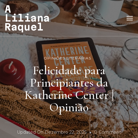
A
Liliana
Raquel
OPINIÕES LITERÁRIAS
Felicidade para
Principiantes da
Katherine Center |
Opinião
On
Updated On
Dezembro 22, 2025
0 Comment