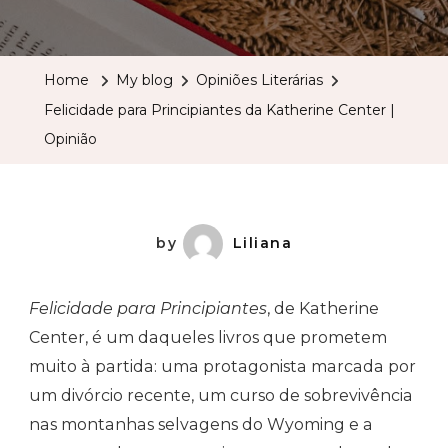
Felicida
Para
Principi
Home
My blog
Opiniões Literárias
Da
Felicidade para Principiantes da Katherine Center |
Katheri
Opinião
Center
|
Opinião
by
Liliana
Felicidade para Principiantes
, de Katherine
Center, é um daqueles livros que prometem
muito à partida: uma protagonista marcada por
um divórcio recente, um curso de sobrevivência
nas montanhas selvagens do Wyoming e a