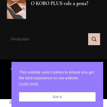
O KOBO PLUS vale a pena?
Pesquisar
por:
© Copyright 2026
A Liliana Raquel
. All Rights
This website uses cookies to ensure you get
Reserved.
Blossom Travel | Developed By
the best experience on our website.
Blossom Themes
. Powered by
WordPress
.
Learn more
Política de Privacidade
Got it
Social media & sharing icons powered by