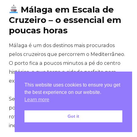
Málaga em Escala de
Cruzeiro – o essencial em
poucas horas
Málaga é um dos destinos mais procurados
pelos cruzeiros que percorrem o Mediterrâneo.
O porto fica a poucos minutos a pé do centro
histórico, o que torna a cidade perfeita para
explorar mesmo com tempo limitado.
This website uses cookies to ensure you get
the best experience on our website.
Se tens apenas algumas horas em terra, é
Learn more
possível sentir a essência de Málaga num breve
roteiro que combina história, arte e vistas
Got it
inesquecíveis: