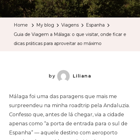
Guia
De
Viagem
Home
My blog
Viagens
Espanha
A
Guia de Viagem a Málaga: o que visitar, onde ficar e
Málaga:
dicas práticas para aproveitar ao máximo
O
Que
Visitar,
Onde
by
Liliana
Ficar
E
Málaga foi uma das paragens que mais me
Dicas
surpreendeu na minha roadtrip pela Andaluzia.
Práticas
Confesso que, antes de lá chegar, via a cidade
Para
apenas como “a porta de entrada para o sul de
Aproveit
Espanha” — aquele destino com aeroporto
Ao