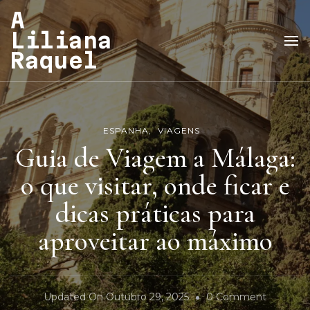
A
Liliana
Raquel
ESPANHA
VIAGENS
Guia de Viagem a Málaga:
o que visitar, onde ficar e
dicas práticas para
aproveitar ao máximo
On
Updated On
Outubro 29, 2025
0 Comment