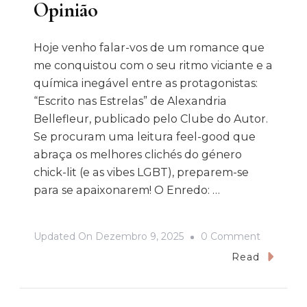
Opinião
Hoje venho falar-vos de um romance que
me conquistou com o seu ritmo viciante e a
química inegável entre as protagonistas:
“Escrito nas Estrelas” de Alexandria
Bellefleur, publicado pelo Clube do Autor.
Se procuram uma leitura feel-good que
abraça os melhores clichés do género
chick-lit (e as vibes LGBT), preparem-se
para se apaixonarem! O Enredo: …
On
Updated On
Dezembro 9, 2025
0 Comment
Escrito
Read
Nas
Estrelas