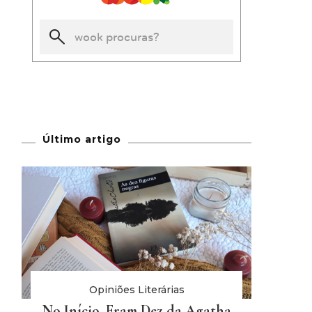
Último artigo
Opiniões Literárias
No Início, Eram Dez da Agatha