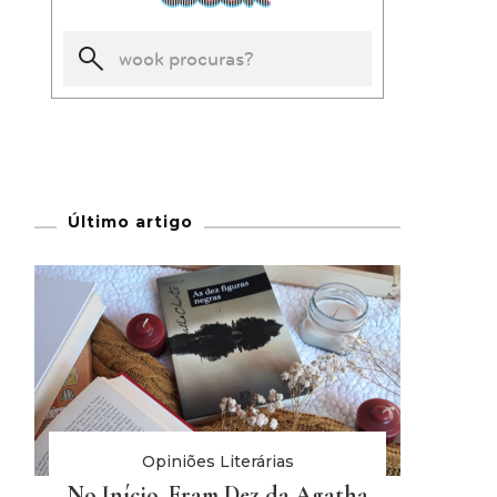
Último artigo
Opiniões Literárias
No Início, Eram Dez da Agatha