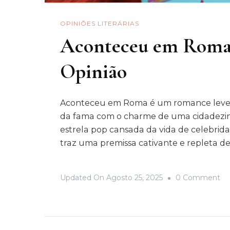
OPINIÕES LITERÁRIAS
Aconteceu em Roma 
Opinião
Aconteceu em Roma é um romance leve 
da fama com o charme de uma cidadezinh
estrela pop cansada da vida de celebrid
traz uma premissa cativante e repleta de
O
Updated On
Agosto 25, 2025
0 Comment
Ac
E
R