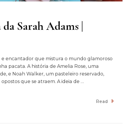
da Sarah Adams |
e encantador que mistura o mundo glamoroso
a pacata. A história de Amelia Rose, uma
ade, e Noah Walker, um pasteleiro reservado,
 opostos que se atraem. A ideia de …
n
Read
onteceu
m
oma