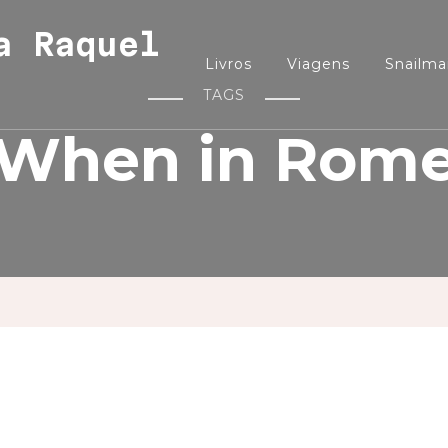
a Raquel
Livros
Viagens
Snailmai
TAGS
When in Rom